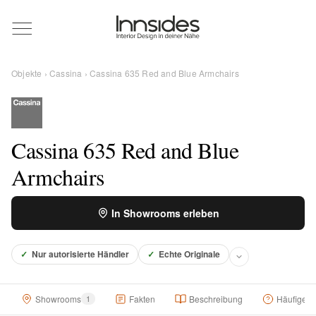
Magazin
Objekte
›
Cassina
› Cassina 635 Red and Blue Armchairs
Showrooms
Designer
Cassina 635 Red and Blue
Armchairs
Objekte
In Showrooms erleben
✓
Nur autorisierte Händler
✓
Echte Originale
Über uns
Showrooms
1
Fakten
Beschreibung
Häufige F
Für Händler