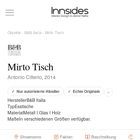
Magazin
Objekte
›
B&B Italia
› Mirto Tisch
Showrooms
Designer
Mirto Tisch
Antonio Citterio, 2014
Objekte
✓
Nur autorisierte Händler
✓
Echte Originale
Hersteller
B&B Italia
Typ
Esstische
Material
Metall I Glas I Holz
Über uns
Maße
In verschiedenen Größen verfügbar.
Für Händler
Showrooms
Fakten
Beschreibung
Hä