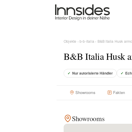
Magazin
Showrooms
Objekte
›
b-b-italia
› B&B Italia Husk armc
B&B Italia Husk a
Designer
✓
Nur autorisierte Händler
✓
Ech
Objekte
Showrooms
Fakten
Über uns
Showrooms
Für Händler