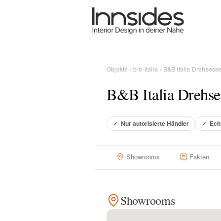
Magazin
Showrooms
Objekte
›
b-b-italia
› B&B Italia Drehsess
B&B Italia Drehse
Designer
✓
Nur autorisierte Händler
✓
Ech
Objekte
Showrooms
Fakten
Über uns
Showrooms
Für Händler