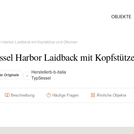
OBJEKTE
el Harbor Laidback mit Kopfstütze und Ottoman
ssel Harbor Laidback mit Kopfstütz
Hersteller
b-b-italia
te Originale
Typ
Sessel
Beschreibung
Häufige Fragen
Ähnliche Objekte