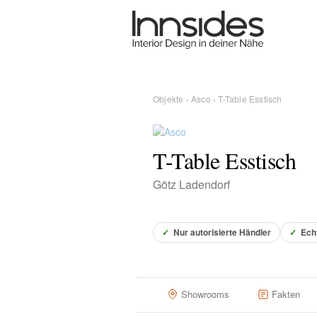
Magazin
Showrooms
Objekte
›
Asco
› T-Table Esstisch
Designer
T-Table Esstisch
Götz Ladendorf
Objekte
✓
Nur autorisierte Händler
✓
Ech
Über uns
Showrooms
Fakten
Für Händler