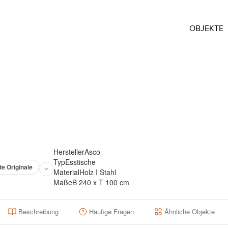
OBJEKTE
Hersteller
Asco
Typ
Esstische
te Originale
Material
Holz I Stahl
Maße
B 240 x T 100 cm
Beschreibung
Häufige Fragen
Ähnliche Objekte