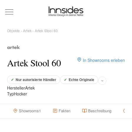
Magazin
Objekte
›
Artek
› Artek Stool 60
Showrooms
Designer
Artek Stool 60
In Showrooms erleben
Objekte
✓
Nur autorisierte Händler
✓
Echte Originale
Hersteller
Artek
Typ
Hocker
Über uns
Showrooms
1
Fakten
Beschreibung
H
Für Händler