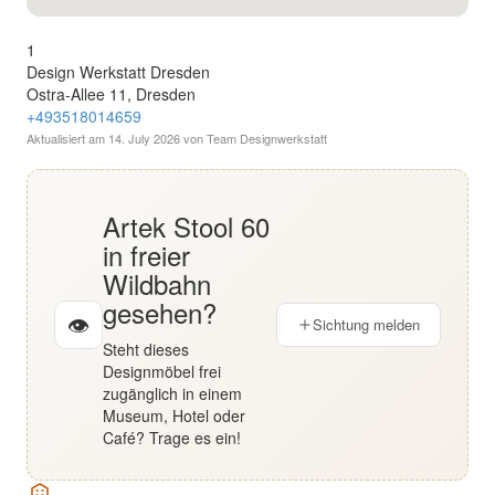
English
1
Design Werkstatt Dresden
Deutsch
Ostra-Allee 11, Dresden
+493518014659
Aktualisiert am
14. July 2026
von Team Designwerkstatt
Artek Stool 60
in freier
Wildbahn
gesehen?
👁
Sichtung melden
Steht dieses
Designmöbel frei
zugänglich in einem
Museum, Hotel oder
Café? Trage es ein!