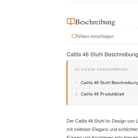
Beschreibung
Video vorschlagen
Catifa 46 Stuhl Beschreibun
ZU DIESEM DESIGNERMÖBEL
Catifa 46 Stuhl Beschreibun
1
Mit
Catifa 46 Produktblatt
2
dem
Laden
des
Videos
Der Catifa 46 Stuhl im Design von Lie
akzeptieren
Sie die
mit zeitloser Eleganz und schlichter
Datenschutzerklärung
Füssen und Armlehnen erlauben ein 