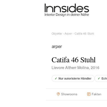
Magazin
Showrooms
Objekte
›
Arper
› Catifa 46 Stuhl
Designer
Catifa 46 Stuhl
Objekte
Lievore Altherr Molina, 2016
✓
Nur autorisierte Händler
✓
Ech
Über uns
Showrooms
Fakten
Für Händler