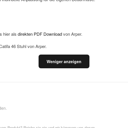
s hier als
direkten PDF Download
von Arper.
atifa 46 Stuhl von Arper.
Weniger anzeigen
den.
esem Produkt? Reiche sie ein und wir kümmern uns darum.