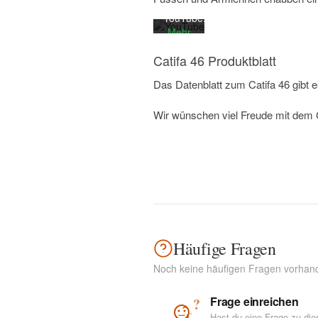
von
YouTube.
Mehr
erfahren
Catifa 46 Produktblatt
Video
Das Datenblatt zum Catifa 46 gibt e
laden
Wir wünschen viel Freude mit dem C
YouTube
immer
entsperren
Häufige Fragen
Noch keine häufigen Fragen vorhan
Frage einreichen
?
Hast du eine Frage zu di