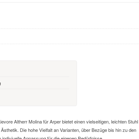
g
g
vore Altherr Molina für Arper bietet einen vielseitigen, leichten Stuhl
 Ästhetik. Die hohe Vielfalt an Varianten, über Bezüge bis hin zu den
indiviuelle Anpassung für die eigenen Bedürfnisse.