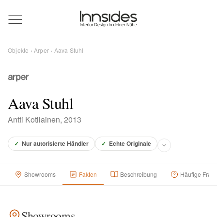
Magazin
Objekte
›
Arper
› Aava Stuhl
Showrooms
Designer
Aava Stuhl
Antti Kotilainen, 2013
Objekte
✓
Nur autorisierte Händler
✓
Echte Originale
Showrooms
Fakten
Beschreibung
Häufige Frag
Über uns
Für Händler
Showrooms