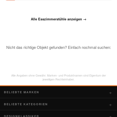
Alle Esszimmerstühle anzeigen →
Nicht das richtige Objekt gefunden? Einfach nochmal suchen:
Alle Angaben ohne Gewähr. Marken- und Produktnamen sind Eigentum der
jeweiligen Rechteinhaber.
BELIEBTE MARKEN
BELIEBTE KATEGORIEN
DESIGNKLASSIKER