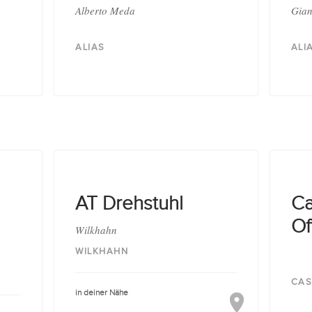
Alberto Meda
Gian
ALIAS
ALI
AT Drehstuhl
Ca
Of
Wilkhahn
WILKHAHN
CAS
in deiner Nähe