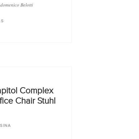
domenico Belotti
AS
pitol Complex
fice Chair Stuhl
SINA