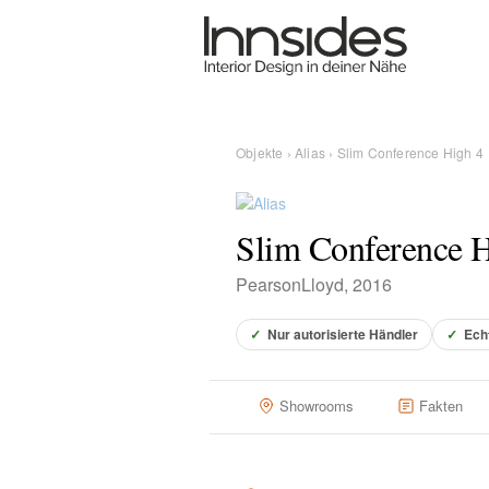
Magazin
Showrooms
Objekte
›
Alias
› Slim Conference High 4
Designer
Slim Conference H
PearsonLloyd, 2016
Objekte
✓
Nur autorisierte Händler
✓
Ech
Über uns
Showrooms
Fakten
Für Händler